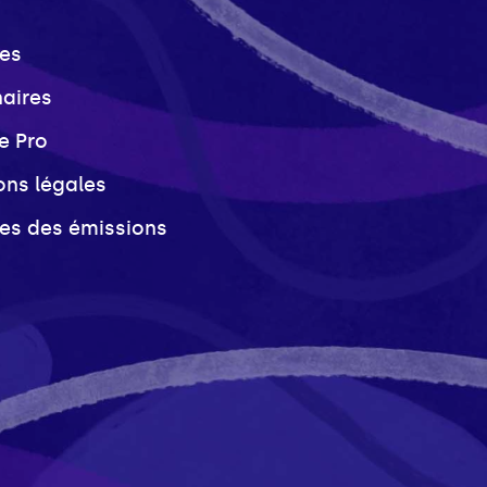
es
naires
e Pro
ons légales
ves des émissions