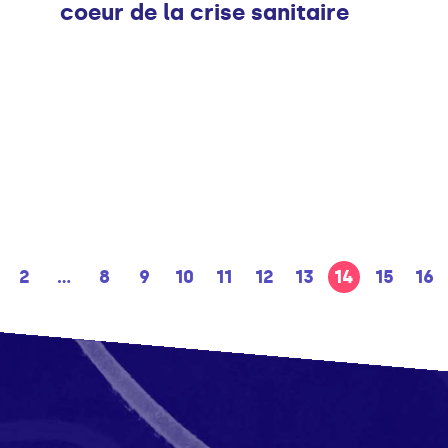
coeur de la crise sanitaire
2
...
8
9
10
11
12
13
14
15
16