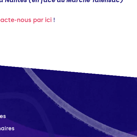
 à Nantes (en face du Marché Talensac)
acte-nous par ici
!
es
naires