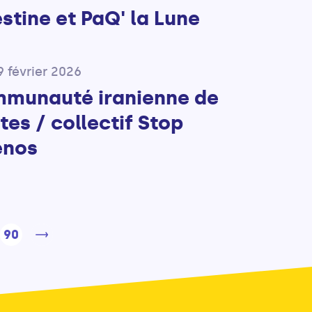
stine et PaQ' la Lune
9 février 2026
munauté iranienne de
es / collectif Stop
énos
90