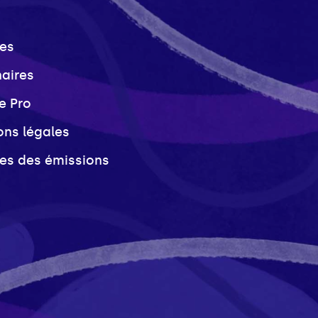
es
naires
e Pro
ons légales
ves des émissions