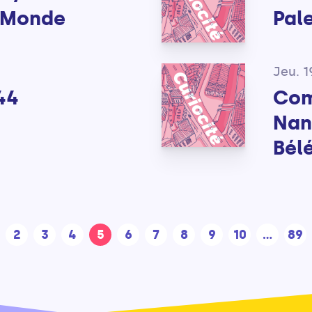
 Monde
Pale
Jeu. 1
44
Com
Nant
Bél
2
3
4
5
6
7
8
9
10
...
89