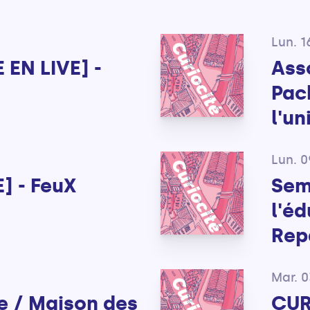
Lun. 
 EN LIVE] -
Ass
Pac
l'un
Lun. 
] - FeuX
Sem
l'é
Rep
Mar. 
e / Maison des
CUR