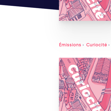
Émissions
Curiocité