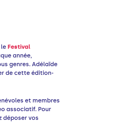
 le
Festival
haque année,
ous genres. Adélaïde
r de cette édition-
bénévoles et membres
éo associatif. Pour
z déposer vos