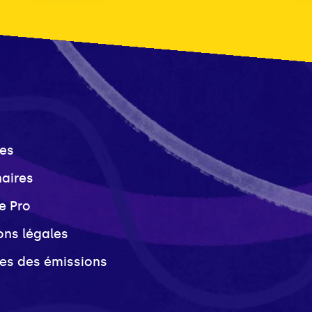
es
naires
e Pro
ons légales
ves des émissions