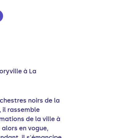
oryville à La
rchestres noirs de la
, il rassemble
ations de la ville à
 alors en vogue,
endant, il s'émancipe