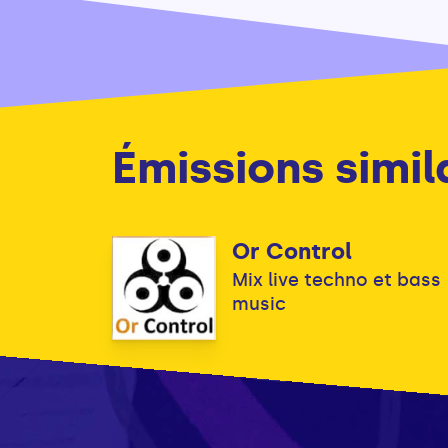
Émissions simil
Or Control
Mix live techno et bass
music