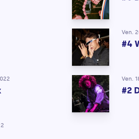
Ven. 2
#4 
2022
Ven. 
x
#2 
22