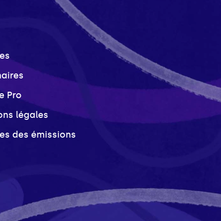
es
naires
e Pro
ons légales
ves des émissions