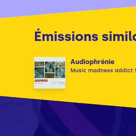
Émissions simil
Audiophrénie
Music madness addict 