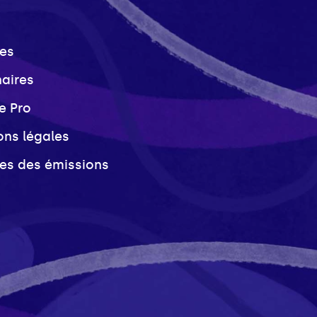
es
naires
e Pro
ons légales
ves des émissions