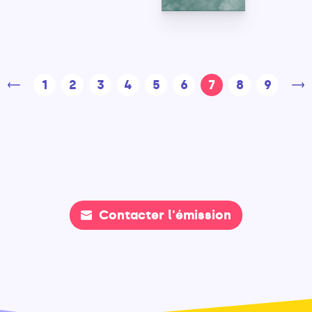
1
2
3
4
5
6
7
8
9
Contacter l'émission