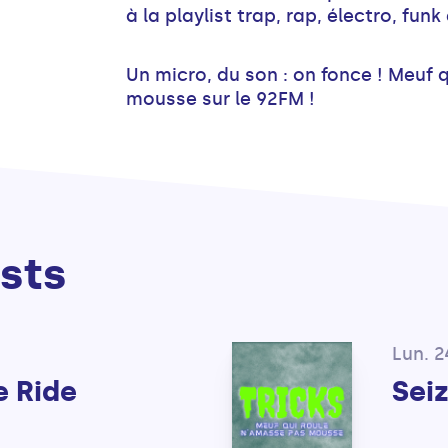
à la playlist trap, rap, électro, funk
Un micro, du son : on fonce ! Meuf 
mousse sur le 92FM !
sts
2
Lun. 2
e Ride
Sei