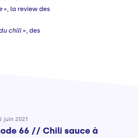
e
», la review des
du chili
», des
5 juin 2021
ode 66 // Chili sauce à