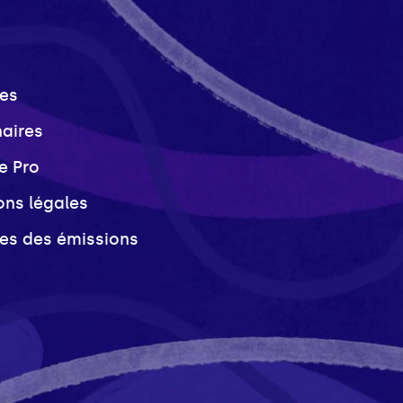
es
naires
e Pro
ons légales
ves des émissions