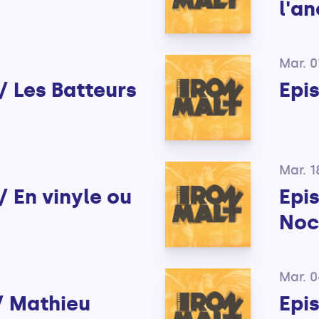
l'a
Mar. 0
/ Les Batteurs
Epi
Mar. 1
/ En vinyle ou
Epi
N
Noc
Mar. 
/ Mathieu
Epi