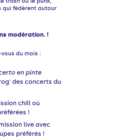
e trash ou le punk,
s qui fédèrent autour
s modération. !
-vous du mois :
erto en pinte
prog' des concerts du
ission chill où
référées !
émission live avec
upes préférés !