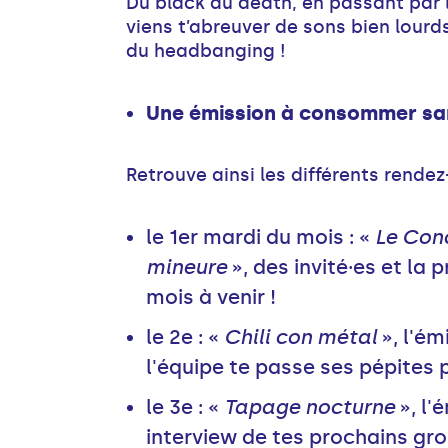
Du black au death, en passant par l
viens t’abreuver de sons bien lourd
du headbanging !
Une émission à consommer san
Retrouve ainsi les différents rendez
le 1er mardi du mois : «
Le Conc
mineure
», des invité·es et la 
mois à venir !
le 2e : «
Chili con métal
», l'ém
l'équipe te passe ses pépites p
le 3e : «
Tapage nocturne
», l'
interview de tes prochains gro