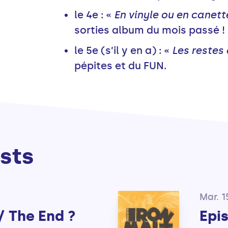
le 4e : «
En vinyle ou en canett
sorties album du mois passé !
le 5e (s’il y en a) : «
Les restes 
pépites et du FUN.
sts
Mar. 1
/ The End ?
Epis