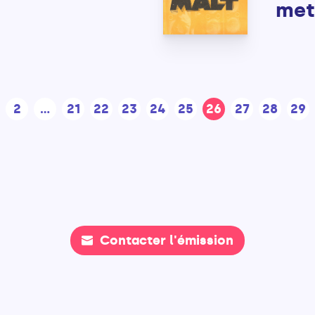
met
2
...
21
22
23
24
25
26
27
28
29
Contacter l'émission