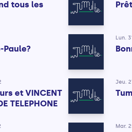
nd tous les
Prêt
Lun. 3
e-Paule?
Bon
2
Jeu. 2
eurs et VINCENT
Tum
DE TELEPHONE
2
Mar. 2