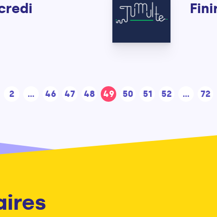
credi
Fin
2
...
46
47
48
49
50
51
52
...
72
aires