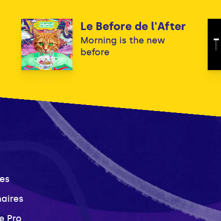
Le Before de l'After
Morning is the new
before
es
naires
e Pro