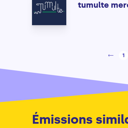
tumulte mer
1
Émissions simil