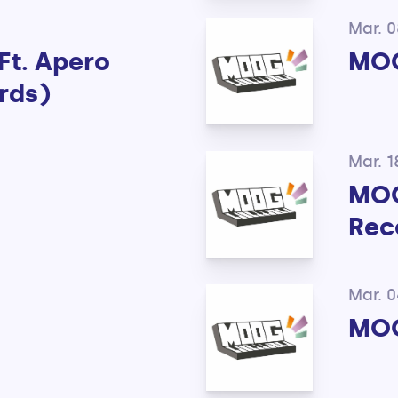
Mar. 0
t. Apero
MO
rds)
Mar. 1
MOO
Rec
Mar. 0
MO