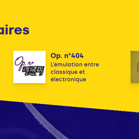
aires
Op. n°404
L’émulation entre
classique et
électronique