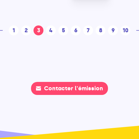
1
2
3
4
5
6
7
8
9
10
Contacter l'émission