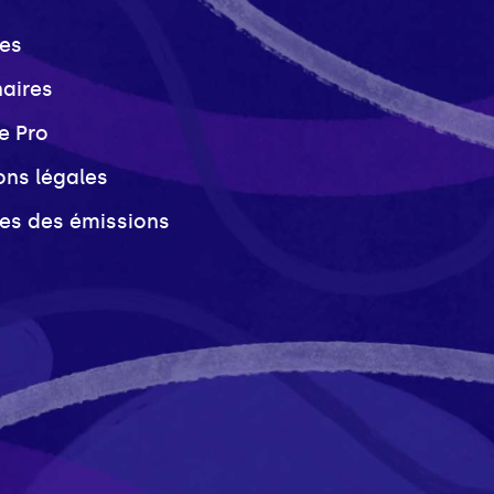
es
naires
e Pro
ons légales
ves des émissions