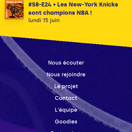
#S8-E24 • Les New-York Knicks
sont champions NBA !
lundi 15 juin
Nous écouter
Nous rejoindre
Le projet
Contact
L'équipe
Goodies