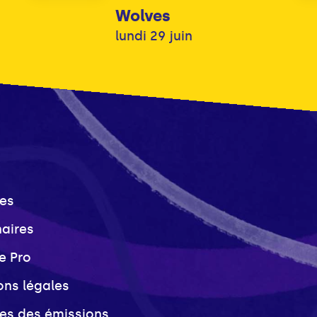
Wolves
lundi 29 juin
es
naires
e Pro
ons légales
ves des émissions