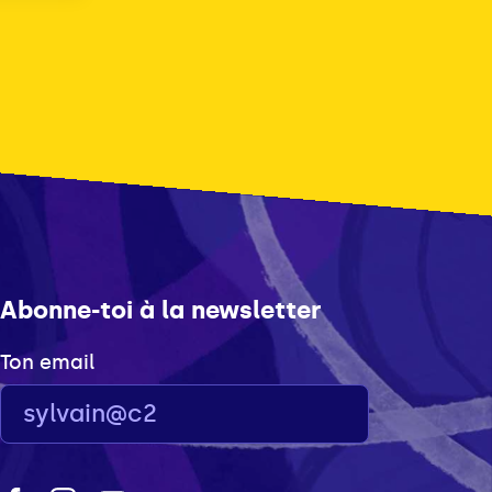
Abonne-toi à la newsletter
Ton email