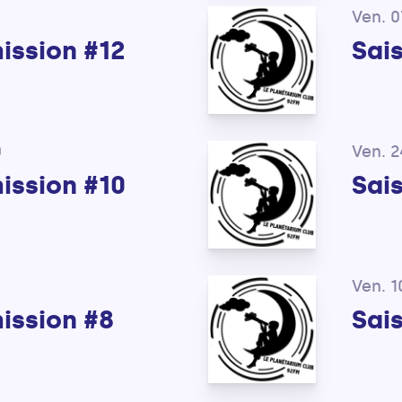
Ven. 0
mission #12
Sais
0
Ven. 2
mission #10
Sais
0
Ven. 1
mission #8
Sais