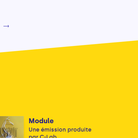
Module
Une émission produite
par C-Lab