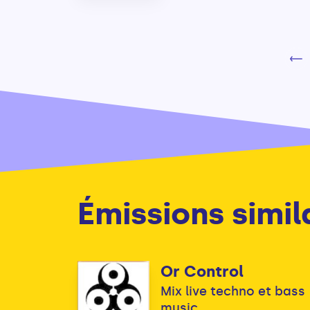
Émissions simil
Or Control
Mix live techno et bass
music