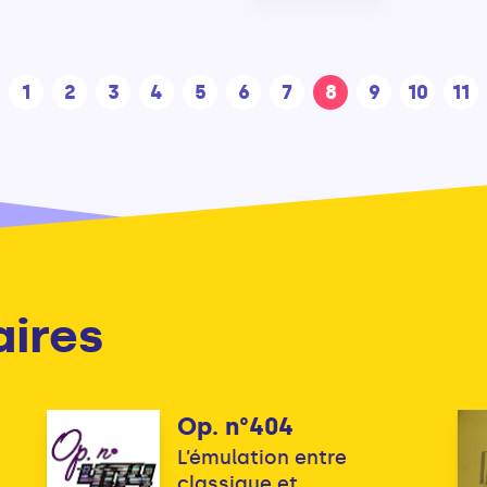
1
2
3
4
5
6
7
8
9
10
11
aires
Op. n°404
L’émulation entre
classique et