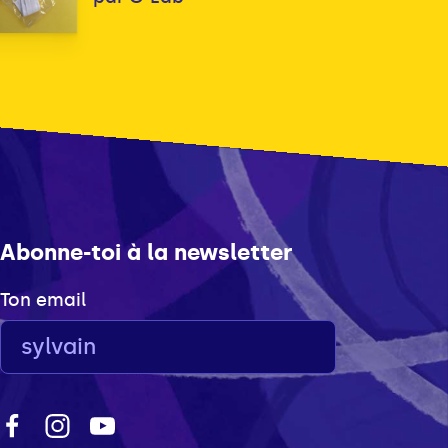
Abonne-toi à la newsletter
Ton email