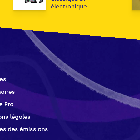
électronique
es
naires
e Pro
ons légales
ves des émissions