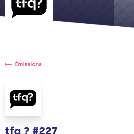
Émissions
tfq ? #227