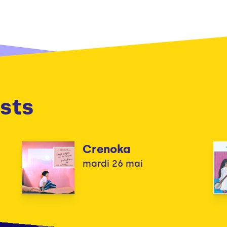
sts
Crenoka
mardi 26 mai