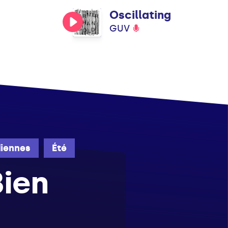
Oscillating
GUV
iennes
Été
ien