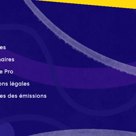
es
naires
e Pro
ons légales
ves des émissions