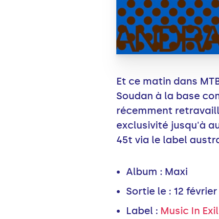
Et ce matin dans MTB
Soudan à la base co
récemment retravaillé
exclusivité jusqu'à a
45t via le label austra
Album : Maxi
Sortie le : 12 févrie
Label :
Music In Exi