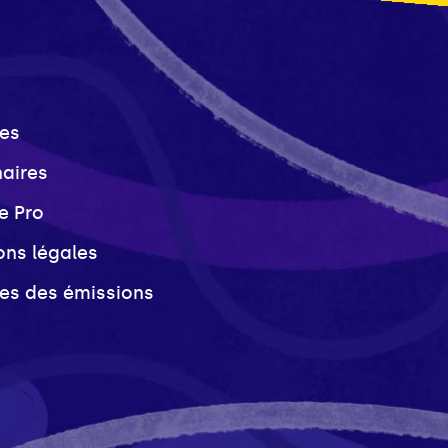
es
naires
e Pro
ons légales
ves des émissions