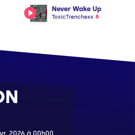
Never Wake Up
ToxicTrenchexx
ON
avr. 2026 à 00h00