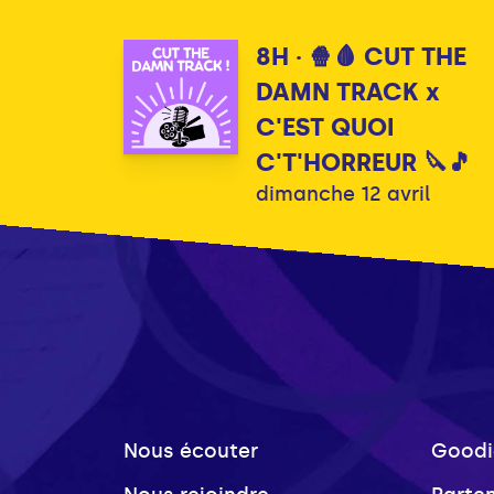
8H · 🍿🩸 CUT THE
DAMN TRACK x
C'EST QUOI
C'T'HORREUR 🔪🎵
dimanche 12 avril
Nous écouter
Goodi