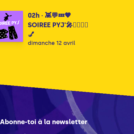
02h · 👾💬💤🧡
SOIREE PYJ'🎤💁‍♀️💁‍♂️
💅
dimanche 12 avril
Abonne-toi à la newsletter