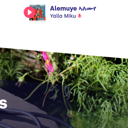
Alemuye ኣለሙየ
Yalla Miku
s