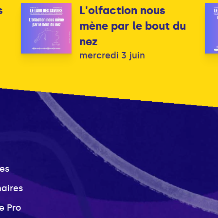
s
L'olfaction nous
mène par le bout du
nez
mercredi 3 juin
es
naires
e Pro