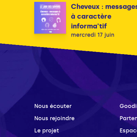
Cheveux : message
à caractère
informa'tif
mercredi 17 juin
Nous écouter
Goodi
Nous rejoindre
Parte
Le projet
Espac