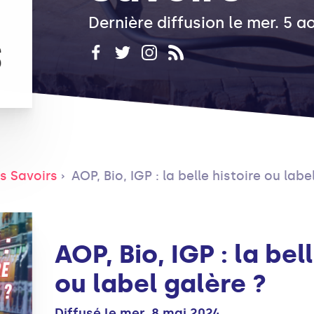
Dernière diffusion le mer. 5 
s Savoirs
AOP, Bio, IGP : la belle histoire ou labe
AOP, Bio, IGP : la bel
ou label galère ?
Diffusé le mer. 8 mai 2024