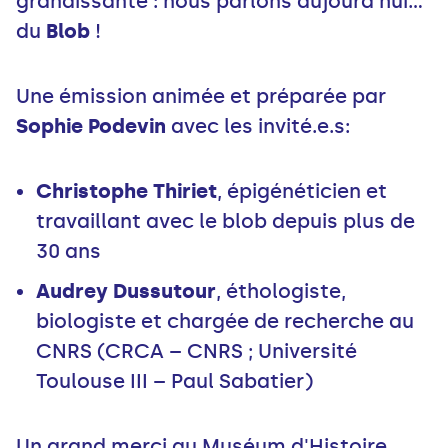
grandissante : nous parlons aujourd'hui...
du
Blob
!
Une émission animée et préparée par
Sophie Podevin
avec les invité.e.s:
Christophe Thiriet
, épigénéticien et
travaillant avec le blob depuis plus de
30 ans
Audrey Dussutour
, éthologiste,
biologiste et chargée de recherche au
CNRS (CRCA – CNRS ; Université
Toulouse III – Paul Sabatier)
Un grand merci au Muséum d'Histoire