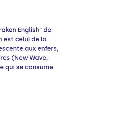
roken English" de
 est celui de la
escente aux enfers,
enres (New Wave,
te qui se consume