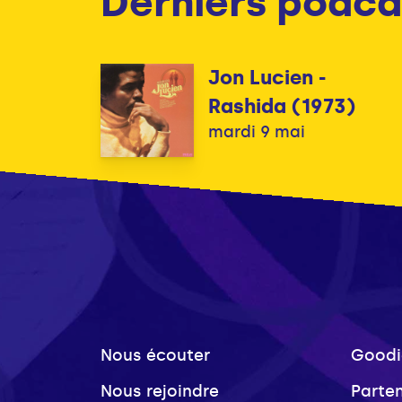
Derniers podca
Jon Lucien -
Rashida (1973)
mardi 9 mai
Nous écouter
Goodi
Nous rejoindre
Parte