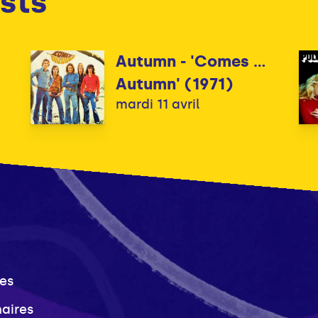
sts
Autumn - 'Comes ...
Autumn' (1971)
mardi 11 avril
es
naires