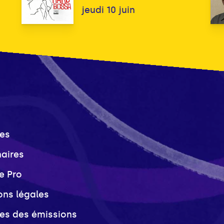
jeudi 10 juin
es
naires
e Pro
ons légales
ves des émissions