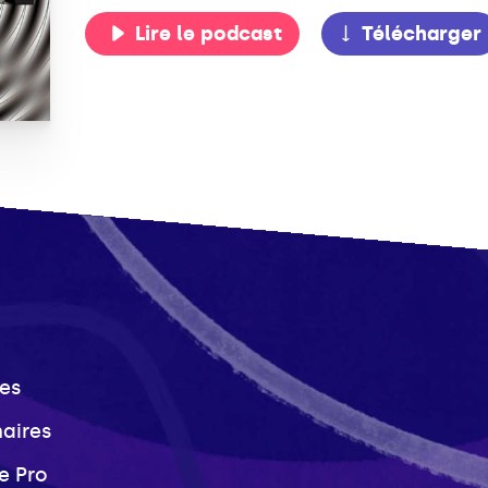
Lire le podcast
Télécharger
es
naires
e Pro