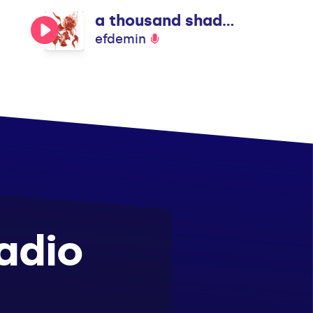
a thousand shades of green
efdemin
adio