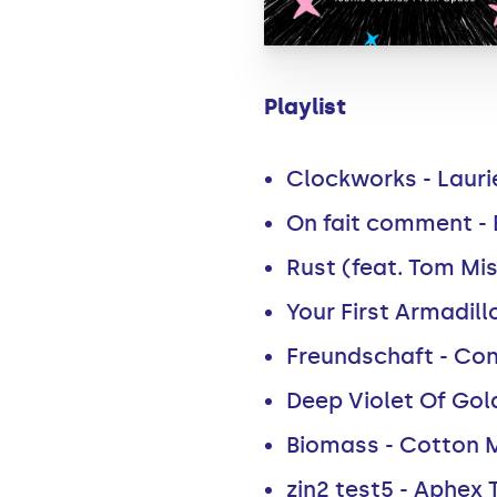
Playlist
Clockworks - Lauri
On fait comment - B
Rust (feat. Tom Mi
Your First Armadill
Freundschaft - Con
Deep Violet Of Gol
Biomass - Cotton 
zin2 test5 - Aphex 