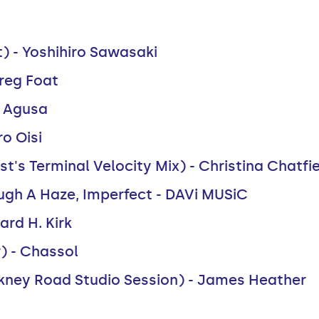
t) - Yoshihiro Sawasaki
Greg Foat
- Agusa
ro Oisi
's Terminal Velocity Mix) - Christina Chatfi
gh A Haze, Imperfect - DAVi MUSiC
ard H. Kirk
) - Chassol
kney Road Studio Session) - James Heather