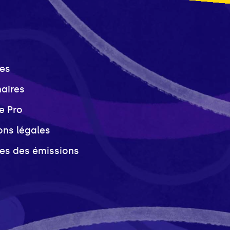
es
naires
e Pro
ons légales
ves des émissions