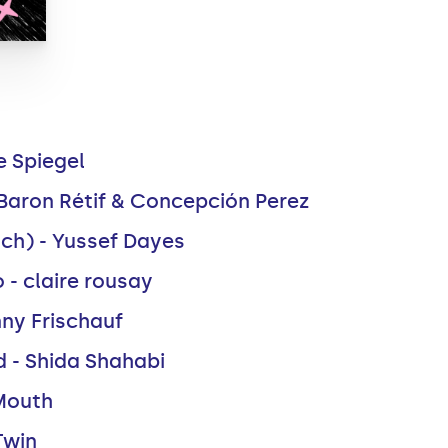
e Spiegel
aron Rétif & Concepción Perez
sch) - Yussef Dayes
o - claire rousay
ny Frischauf
d - Shida Shahabi
Mouth
Twin