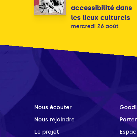
accessibilité dans
les lieux culturels
mercredi 26 août
Nous écouter
Goodi
Nous rejoindre
Parte
Le projet
Espac