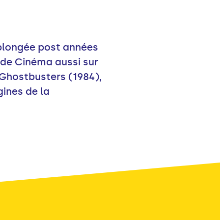
e plongée post années
s de Cinéma aussi sur
 Ghostbusters (1984),
ines de la