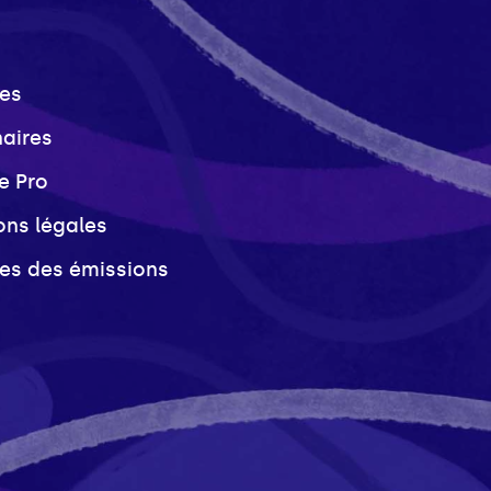
es
naires
e Pro
ons légales
ves des émissions