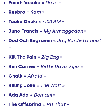
Eesah Yasuke
«
Drive
»
Rusbro
«
4am
»
Taeko Onuki
«
4:00 AM
»
Juno Francis
«
My Armaggedon
»
Död Och Begraven
«
Jag Borde Lämnat
»
Kill The Pain
«
Zig Zag
»
Kim Carnes
«
Bette Davis Eyes
»
Chalk
«
Afraid
»
Killing Joke
«
The Wait
»
Ada Ada
«
Domani
»
The Offspring
«
Hit That
»