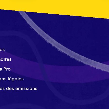
es
naires
e Pro
ons légales
ves des émissions