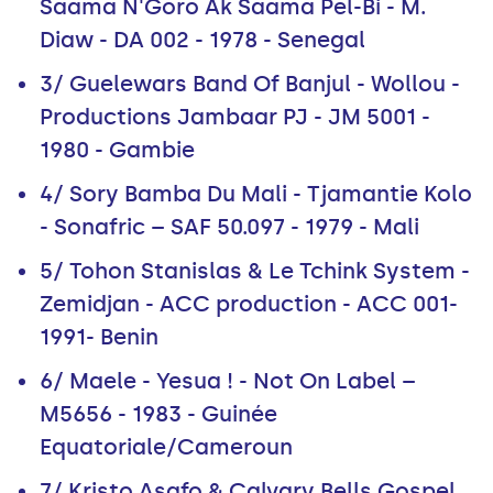
Saama N'Goro Ak Saama Pel-Bi - M.
Diaw - DA 002 - 1978 - Senegal
3/ Guelewars Band Of Banjul - Wollou -
Productions Jambaar PJ - JM 5001 -
1980 - Gambie
4/ Sory Bamba Du Mali - Tjamantie Kolo
- Sonafric – SAF 50.097 - 1979 - Mali
5/ Tohon Stanislas & Le Tchink System -
Zemidjan - ACC production - ACC 001-
1991- Benin
6/ Maele - Yesua ! - Not On Label –
M5656 - 1983 - Guinée
Equatoriale/Cameroun
7/ Kristo Asafo & Calvary Bells Gospel