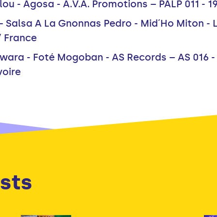
u - Agosa - A.V.A. Promotions – PALP 011 - 19
 Salsa A La Gnonnas Pedro - Mid´Ho Miton -
/ France
awara - Foté Mogoban - AS Records – AS 016 -
voire
sts