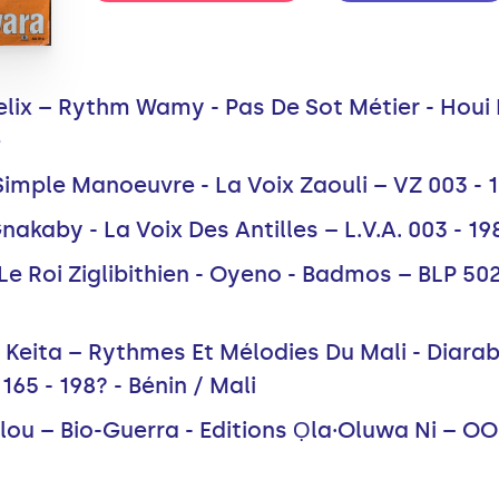
lix – Rythm Wamy - Pas De Sot Métier - Houi 
e
 Simple Manoeuvre - La Voix Zaouli – VZ 003 - 1
nakaby - La Voix Des Antilles – L.V.A. 003 - 19
 Le Roi Ziglibithien - Oyeno - Badmos – BLP 502
 Keita – Rythmes Et Mélodies Du Mali - Diara
165 - 198? - Bénin / Mali
ou – Bio-Guerra - Editions Ọla·Oluwa Ni – OOL