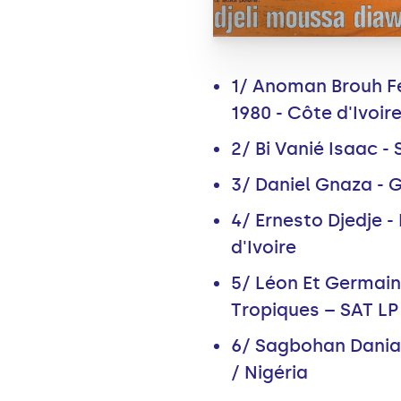
1/ Anoman Brouh Fe
1980 - Côte d'Ivoir
2/ Bi Vanié Isaac -
3/ Daniel Gnaza - G
4/ Ernesto Djedje -
d'Ivoire
5/ Léon Et Germain
Tropiques – SAT LP 
6/ Sagbohan Danial
/ Nigéria