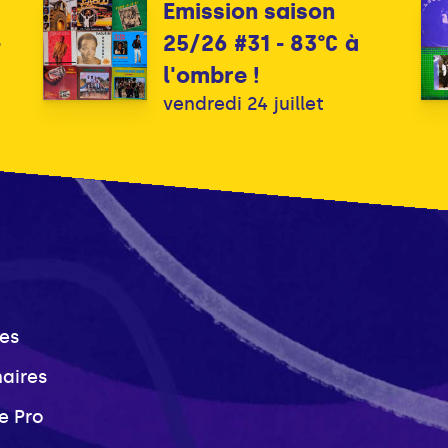
Emission saison
-
25/26 #31 - 83°C à
l'ombre !
vendredi 24 juillet
es
naires
e Pro