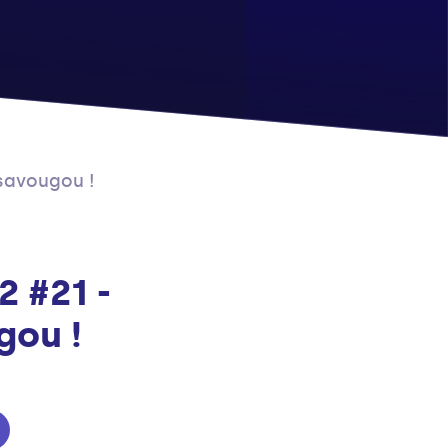
savougou !
2 #21 -
ou !