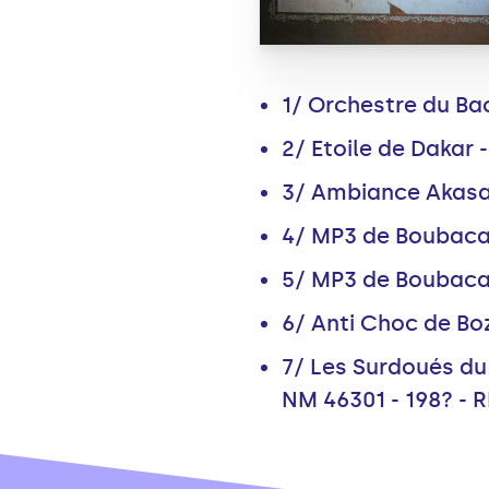
1/ Orchestre du Bao
2/ Etoile de Dakar 
3/ Ambiance Akasav
4/ MP3 de Boubaca
5/ MP3 de Boubaca
6/ Anti Choc de Boz
7/ Les Surdoués du
NM 46301 - 198? - 