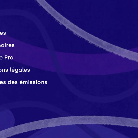
es
naires
e Pro
ons légales
ves des émissions