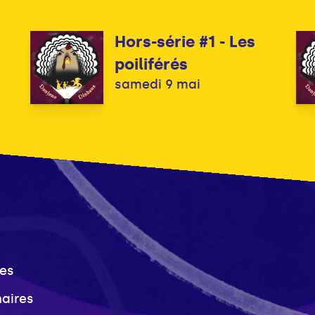
Hors-série #1 - Les
poiliférés
samedi 9 mai
es
naires