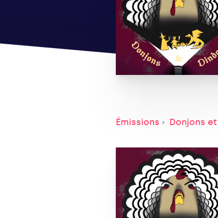
Émissions
Donjons et