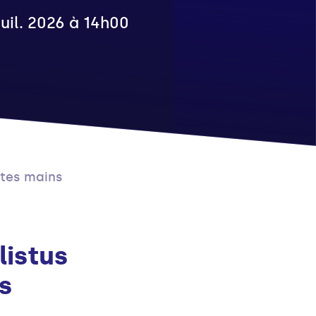
juil. 2026 à 14h00
 tes mains
listus
s