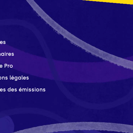
es
naires
e Pro
ons légales
ves des émissions