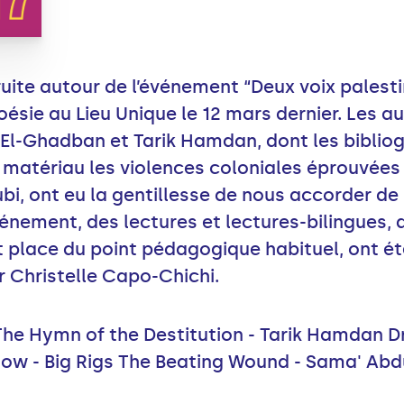
uite autour de l’événement “Deux voix palesti
oésie au Lieu Unique le 12 mars dernier. Les a
a El-Ghadban et Tarik Hamdan, dont les biblio
atériau les violences coloniales éprouvées 
 subi, ont eu la gentillesse de nous accorder d
événement, des lectures et lectures-bilingues,
et place du point pédagogique habituel, ont ét
 Christelle Capo-Chichi.
The Hymn of the Destitution - Tarik Hamdan D
ow - Big Rigs The Beating Wound - Sama' Abd