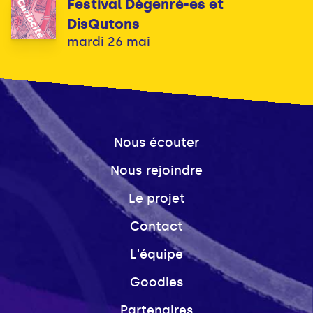
Festival Dégenré-es et
DisQutons
mardi 26 mai
Nous écouter
Nous rejoindre
Le projet
Contact
L'équipe
Goodies
Partenaires