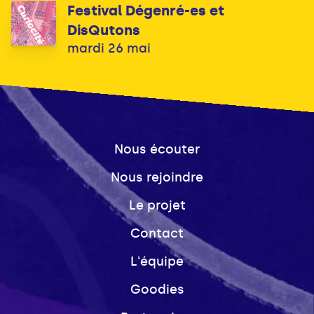
Festival Dégenré-es et
DisQutons
mardi 26 mai
Nous écouter
Nous rejoindre
Le projet
Contact
L'équipe
Goodies