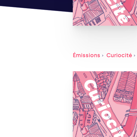
Émissions
Curiocité