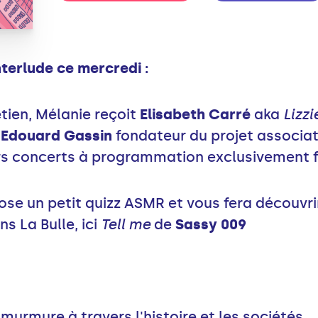
terlude ce mercredi :
tien, Mélanie reçoit
Elisabeth Carré
aka
Lizzi
t
Edouard Gassin
fondateur du projet associat
rs concerts à programmation exclusivement f
ose un petit quizz ASMR et vous fera découvri
ns La Bulle, ici
Tell me
de
Sassy 009
murmure à travers l'histoire et les sociétés