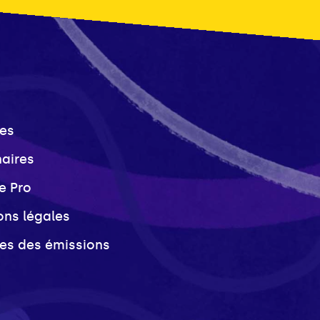
es
naires
e Pro
ons légales
ves des émissions