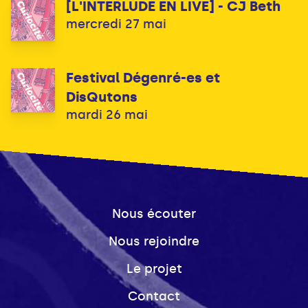
[L'INTERLUDE EN LIVE] - CJ Beth
mercredi 27 mai
Festival Dégenré-es et
DisQutons
mardi 26 mai
Nous écouter
Nous rejoindre
Le projet
Contact