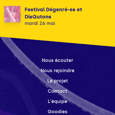
Festival Dégenré-es et
DisQutons
mardi 26 mai
Nous écouter
Nous rejoindre
Le projet
Contact
L'équipe
Goodies