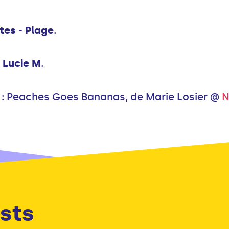
ites - Plage
.
: Lucie M
.
: Peaches Goes Bananas, de Marie Losier @
N
sts