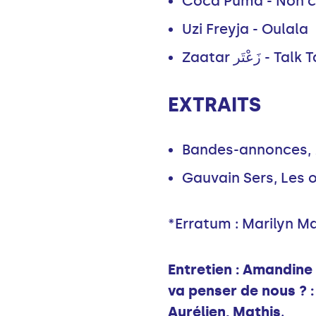
Coca Puma - Non c
Uzi Freyja - Oulala
Zaatar زَعْتَر - Ta
EXTRAITS
Bandes-annonces,
Gauvain Sers, Les 
*Erratum : Marilyn M
Entretien : Amandine
va penser de nous ? :
Aurélien, Mathis
.