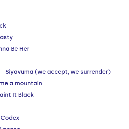
ck
lasty
nna Be Her
s - Siyavuma (we accept, we surrender)
ome a mountain
int It Black
 Codex