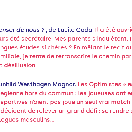
enser de nous ?
, de Lucile Coda.
Il a été ouvr
ours été secrétaire. Mes parents s’inquiètent. 
ongues études si chères ? En mêlant le récit 
amiliale, je tente de retranscrire le chemin pa
t désillusion
Gunhild Westhagen Magnor.
Les Optimistes » e
végienne hors du commun : les joueuses ont en
sportives n’aient pas joué un seul vrai match
 décident de relever un grand défi : se rendre
logues masculins...