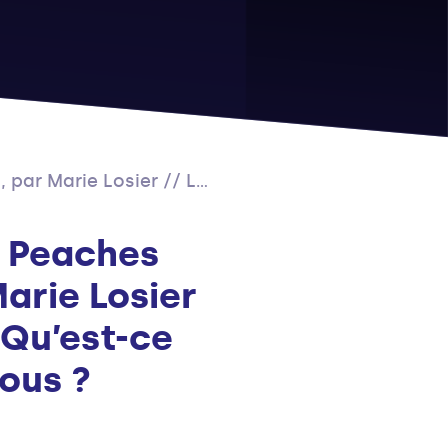
// Qu’est-ce qu’on va penser de nous ?
 Peaches
arie Losier
 Qu’est-ce
ous ?