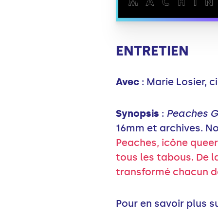
ENTRETIEN
Avec
: Marie Losier, c
Synopsis
:
Peaches 
16mm et archives. No
Peaches, icône queer e
tous les tabous. De l
transformé chacun de
Pour en savoir plus s