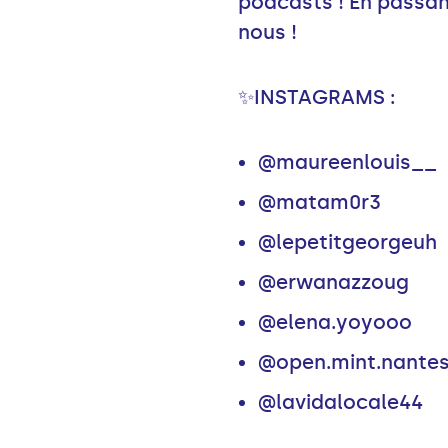
podcasts ! En passant
nous !
✨INSTAGRAMS :
@maureenlouis__
@matam0r3
@lepetitgeorgeuh
@erwanazzoug
@elena.yoyooo
@open.mint.nante
@lavidalocale44