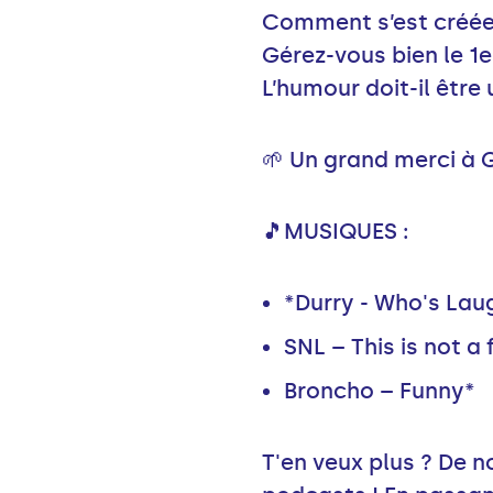
Comment s’est créée 
Gérez-vous bien le 1e
L’humour doit-il être 
🌱 Un grand merci à G
🎵MUSIQUES :
*Durry - Who's La
SNL – This is not a
Broncho – Funny*
T'en veux plus ? De 