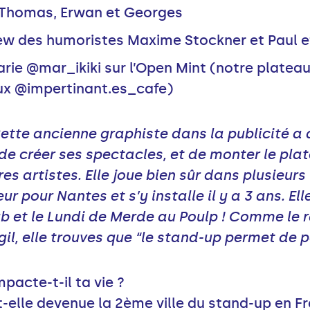
 Thomas, Erwan et Georges
view des humoristes Maxime Stockner et Paul e
rie @mar_ikiki sur l’Open Mint (notre platea
aux @impertinant.es_cafe)
tte ancienne graphiste dans la publicité a d
de créer ses spectacles, et de monter le plat
s artistes. Elle joue bien sûr dans plusieurs 
r pour Nantes et s’y installe il y a 3 ans. E
 et le Lundi de Merde au Poulp ! Comme le r
il, elle trouves que “le stand-up permet de pa
acte-t-il ta vie ?
lle devenue la 2ème ville du stand-up en Fr