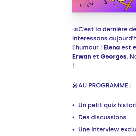
📣C’est la dernière 
intéressons aujourd’h
l'humour !
Elena
est 
Erwan
et
Georges
. N
!
🎤AU PROGRAMME :
Un petit quiz histo
Des discussions
Une interview excl