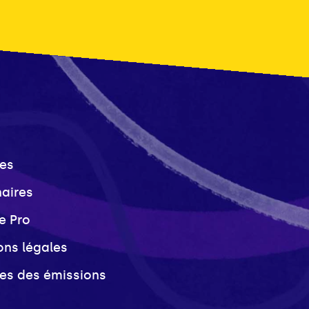
es
naires
e Pro
ons légales
ves des émissions