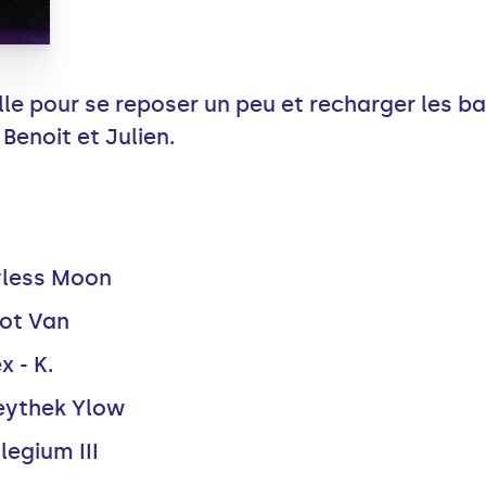
le pour se reposer un peu et recharger les ba
Benoit et Julien.
yless Moon
iot Van
x - K.
eythek Ylow
legium III