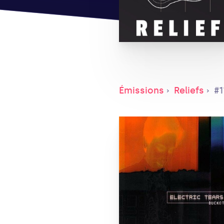
Émissions
Reliefs
#1