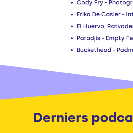
Cody Fry - Photog
Erika De Casier - I
El Huervo, Ratvade
Paradjis - Empty Fe
Buckethead - Pad
Derniers podca