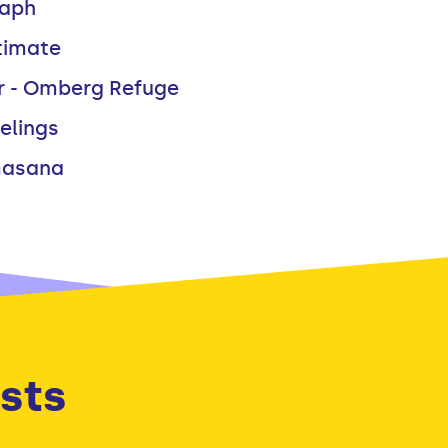
raph
ntimate
r - Omberg Refuge
elings
masana
sts