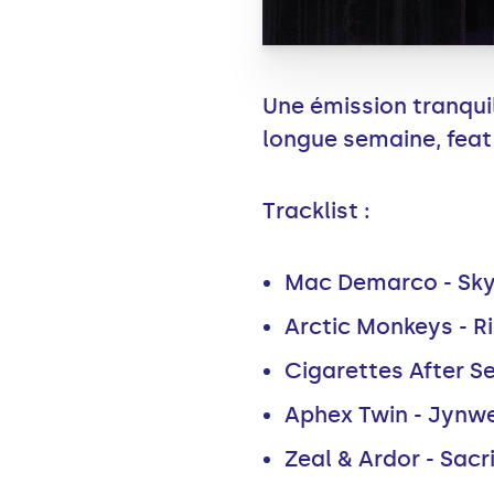
Une émission tranquil
longue semaine, feat 
Tracklist :
Mac Demarco - Sk
Arctic Monkeys - R
Cigarettes After Se
Aphex Twin - Jynw
Zeal & Ardor - Sacri