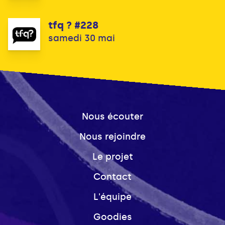
tfq ? #228
samedi 30 mai
Nous écouter
Nous rejoindre
Le projet
Contact
L'équipe
Goodies