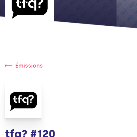
Émissions
tfq? #120