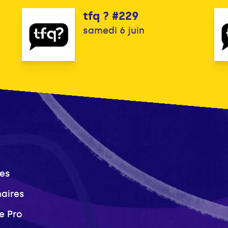
tfq ? #229
samedi 6 juin
es
naires
e Pro