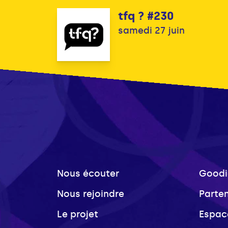
tfq ? #230
samedi 27 juin
Nous écouter
Goodi
Nous rejoindre
Parte
Le projet
Espac