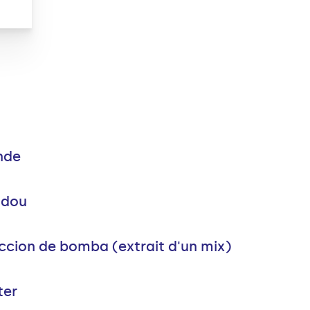
nde
udou
ccion de bomba (extrait d'un mix)
ter