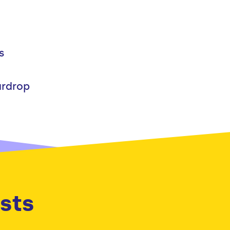
s
ardrop
sts