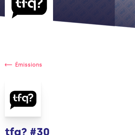
Émissions
tfq? #30