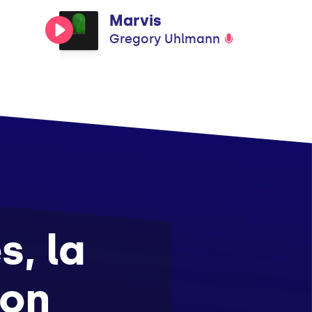
Marvis
Gregory Uhlmann
s, la
ion