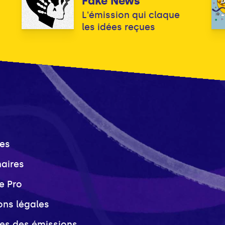
Fake News
L'émission qui claque
les idées reçues
es
naires
e Pro
ons légales
ves des émissions