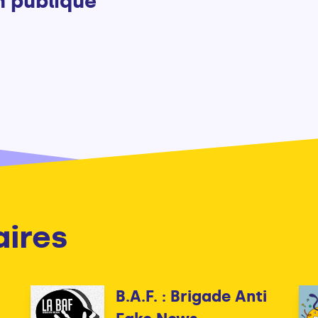
n publique
aires
B.A.F. : Brigade Anti