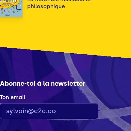
philosophique
Abonne-toi à la newsletter
Ton email