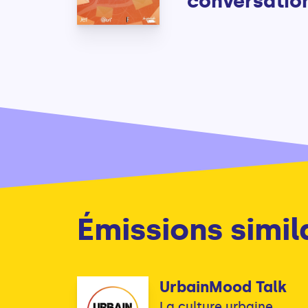
conversatio
Émissions simil
UrbainMood Talk
La culture urbaine