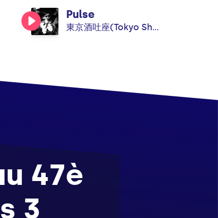
Pulse
東京酒吐座(Tokyo Shoegazer)
au 47è
s 3