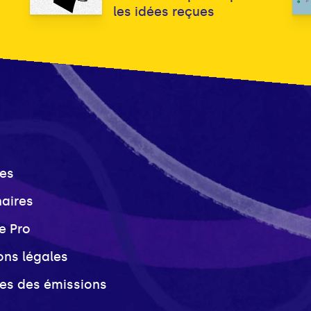
les idées reçues
es
naires
e Pro
ons légales
ves des émissions