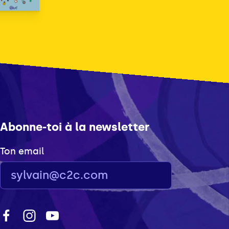
Abonne-toi à la newsletter
Ton email