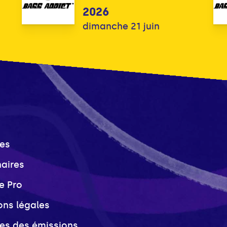
2026
dimanche 21 juin
es
naires
e Pro
ons légales
ves des émissions