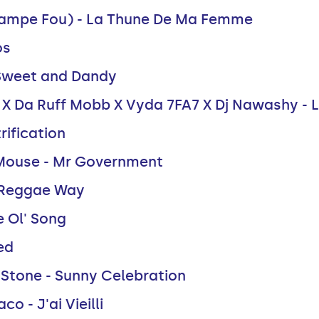
campe Fou) - La Thune De Ma Femme
os
- Sweet and Dandy
 X Da Ruff Mobb X Vyda 7FA7 X Dj Nawashy - 
rification
A-Mouse - Mr Government
- Reggae Way
e Ol' Song
ed
 Stone - Sunny Celebration
co - J'ai Vieilli