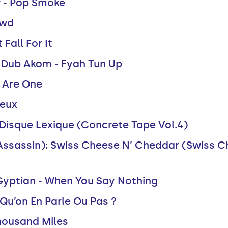
P - Pop Smoke
awd
 Fall For It
 X Dub Akom - Fyah Tun Up
 Are One
ieux
 Disque Lexique (Concrete Tape Vol.4)
Assassin): Swiss Cheese N’ Cheddar (Swiss 
Gyptian - When You Say Nothing
Qu’on En Parle Ou Pas ?
Thousand Miles