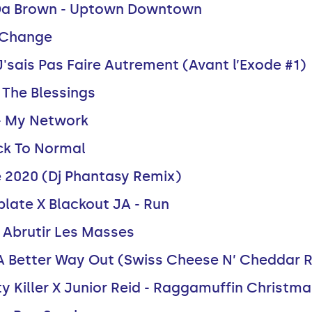
nDa Brown - Uptown Downtown
r Change
J'sais Pas Faire Autrement (Avant l’Exode #1)
 The Blessings
 - My Network
ack To Normal
e 2020 (Dj Phantasy Remix)
plate X Blackout JA - Run
- Abrutir Les Masses
 - A Better Way Out (Swiss Cheese N’ Cheddar 
y Killer X Junior Reid - Raggamuffin Christm