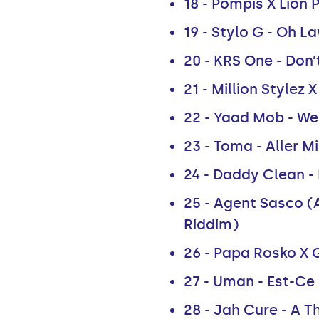
18 - Pompis X Lion 
19 - Stylo G - Oh L
20 - KRS One - Don’t
21 - Million Stylez
22 - Yaad Mob - We
23 - Toma - Aller M
24 - Daddy Clean -
25 - Agent Sasco (
Riddim)
26 - Papa Rosko X 
27 - Uman - Est-Ce 
28 - Jah Cure - A 