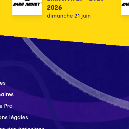
2026
dimanche 21 juin
es
naires
e Pro
ons légales