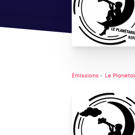
Émissions
Le Planéta