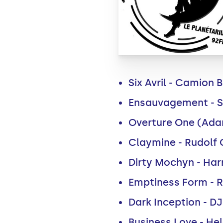
Six Avril - Camion 
Ensauvagement - S
Overture One (Ada
Claymine - Rudolf 
Dirty Mochyn - Har
Emptiness Form - 
Dark Inception - DJ
Business Love - He