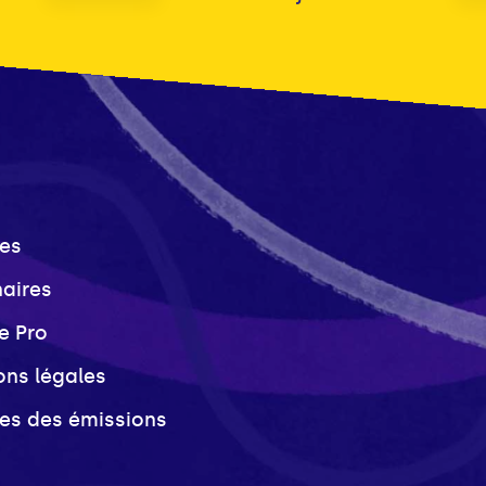
es
naires
e Pro
ons légales
ves des émissions