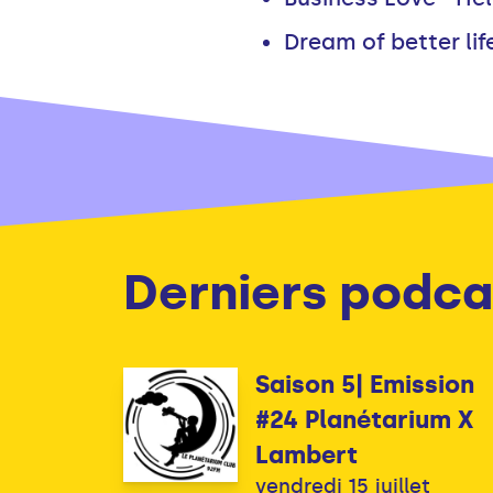
Dream of better lif
Derniers podca
Saison 5| Emission
#24 Planétarium X
Lambert
vendredi 15 juillet