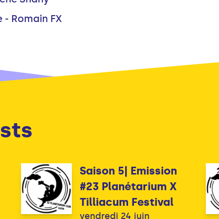
e - Romain FX
sts
Saison 5| Emission
#23 Planétarium X
Tilliacum Festival
vendredi 24 juin