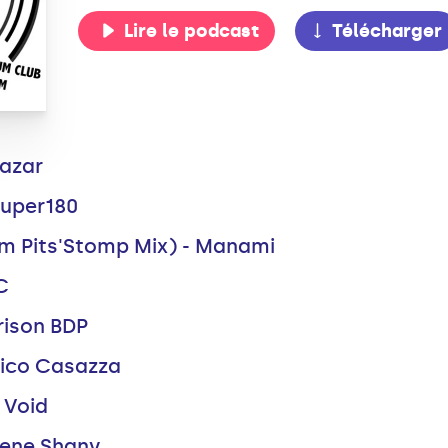
Lire le podcast
Télécharger
Bazar
uper180
m Pits'Stomp Mix) - Manami
C
rison BDP
Rico Casazza
 Void
lene Shany