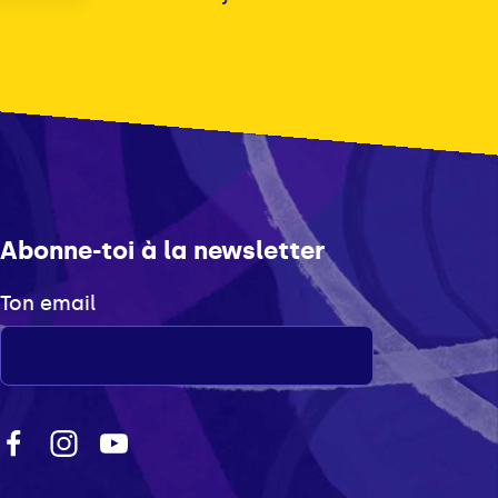
Abonne-toi à la newsletter
Ton email