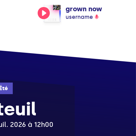
grown now
username
Été
euil
uil. 2026 à 12h00