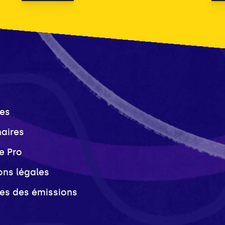
es
naires
e Pro
ons légales
ves des émissions