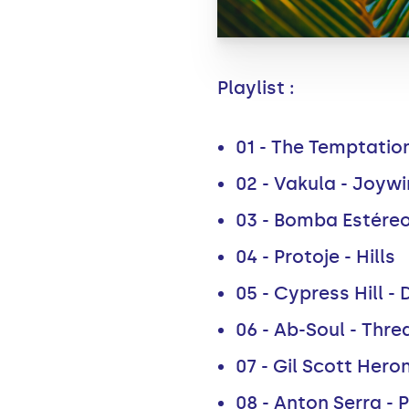
Playlist :
01 - The Temptatio
02 - Vakula - Joyw
03 - Bomba Estéreo
04 - Protoje - Hills
05 - Cypress Hill -
06 - Ab-Soul - Thr
07 - Gil Scott Hero
08 - Anton Serra - 