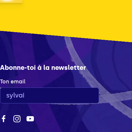
Abonne-toi à la newsletter
Ton email