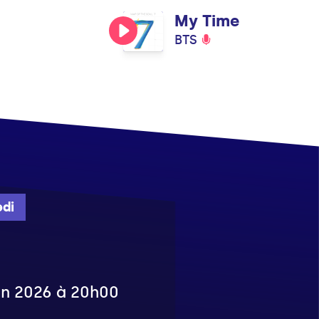
My Time
BTS
di
uin 2026 à 20h00