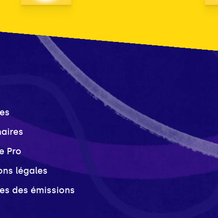
es
naires
e Pro
ons légales
ves des émissions