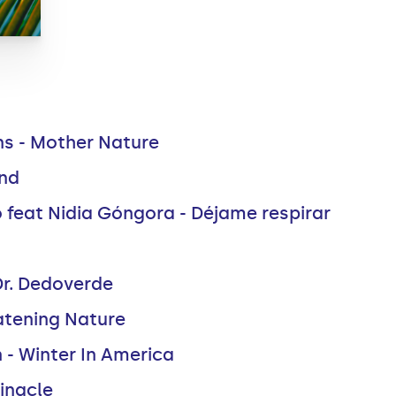
ns - Mother Nature
ind
 feat Nidia Góngora - Déjame respirar
 Dr. Dedoverde
eatening Nature
n - Winter In America
Pinacle